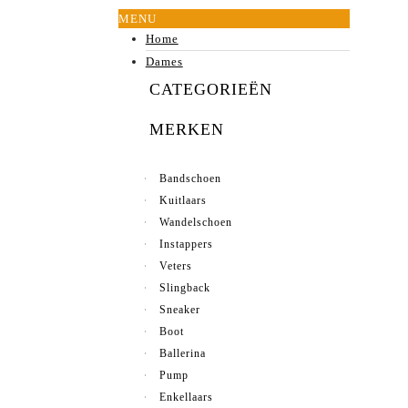
MENU
Home
Dames
CATEGORIEËN
MERKEN
Bandschoen
Kuitlaars
Wandelschoen
Instappers
Veters
Slingback
Sneaker
Boot
Ballerina
Pump
Enkellaars