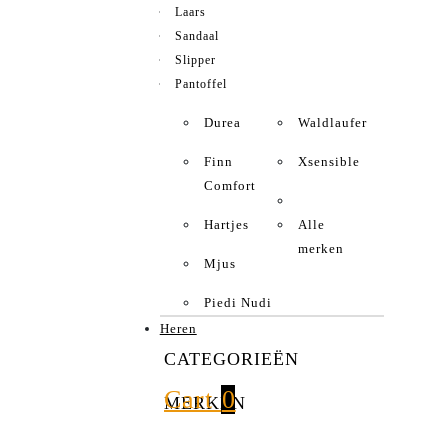
Laars
Sandaal
Slipper
Pantoffel
Durea
Waldlaufer
Finn
Xsensible
Comfort
Hartjes
Alle
merken
Mjus
Piedi Nudi
Heren
CATEGORIEËN
Cart
0
MERKEN