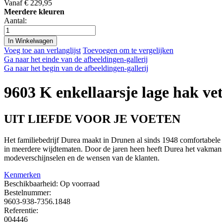
Vanaf
€ 229,95
Meerdere kleuren
Aantal:
In Winkelwagen
Voeg toe aan verlanglijst
Toevoegen om te vergelijken
Ga naar het einde van de afbeeldingen-gallerij
Ga naar het begin van de afbeeldingen-gallerij
9603 K enkellaarsje lage hak ve
UIT LIEFDE VOOR JE VOETEN
Het familiebedrijf Durea maakt in Drunen al sinds 1948 comfortabele
in meerdere wijdtematen. Door de jaren heen heeft Durea het vakmansc
modeverschijnselen en de wensen van de klanten.
Kenmerken
Beschikbaarheid:
Op voorraad
Bestelnummer:
9603-938-7356.1848
Referentie:
004446