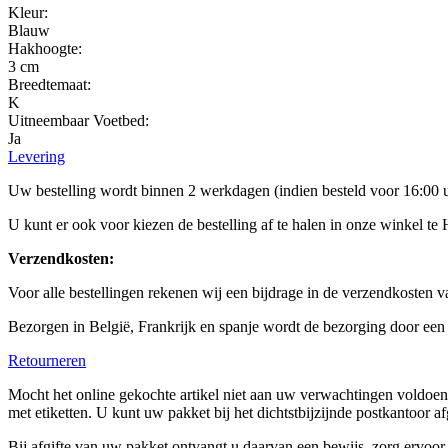
Kleur:
Blauw
Hakhoogte:
3 cm
Breedtemaat:
K
Uitneembaar Voetbed:
Ja
Levering
Uw bestelling wordt binnen 2 werkdagen (indien besteld voor 16:00 
U kunt er ook voor kiezen de bestelling af te halen in onze winkel te 
Verzendkosten:
Voor alle bestellingen rekenen wij een bijdrage in de verzendkosten 
Bezorgen in België, Frankrijk en spanje wordt de bezorging door een
Retourneren
Mocht het online gekochte artikel niet aan uw verwachtingen voldoen,
met etiketten. U kunt uw pakket bij het dichtstbijzijnde postkantoor a
Bij afgifte van uw pakket ontvangt u daarvan een bewijs, zorg ervoo