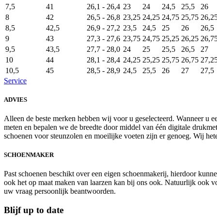
7,5
41
26,1 - 26,4
23
24
24,5
25,5
26
8
42
26,5 - 26,8
23,25
24,25
24,75
25,75
26,2
8,5
42,5
26,9 - 27,2
23,5
24,5
25
26
26,5
9
43
27,3 - 27,6
23,75
24,75
25,25
26,25
26,7
9,5
43,5
27,7 - 28,0
24
25
25,5
26,5
27
10
44
28,1 - 28,4
24,25
25,25
25,75
26,75
27,2
10,5
45
28,5 - 28,9
24,5
25,5
26
27
27,5
Service
ADVIES
Alleen de beste merken hebben wij voor u geselecteerd. Wanneer u e
meten en bepalen we de breedte door middel van één digitale drukmet
schoenen voor steunzolen en moeilijke voeten zijn er genoeg. Wij he
SCHOENMAKER
Past schoenen beschikt over een eigen schoenmakerij, hierdoor kunnen
ook het op maat maken van laarzen kan bij ons ook. Natuurlijk ook voo
uw vraag persoonlijk beantwoorden.
Blijf up to date