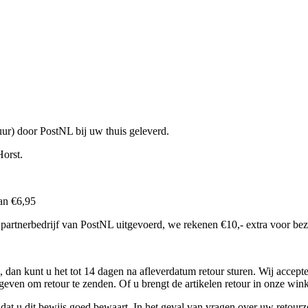
uur) door PostNL bij uw thuis geleverd.
Horst.
van €6,95
 partnerbedrijf van PostNL uitgevoerd, we rekenen €10,- extra voor bez
 dan kunt u het tot 14 dagen na afleverdatum retour sturen. Wij accept
fgeven om retour te zenden. Of u brengt de artikelen retour in onze win
r dat u dit bewijs goed bewaart. In het geval van vragen over uw reto