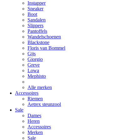
Instapper
Sneaker
Boot
Sandalen
Slippers
Pantoffels
Wandelschoenen
Blackstone
Floris van Bommel
Gijs
Giorgio
Greve
Lowa
Mephisto
Alle merken
Accessoires
Riemen
Aetrex steunzool
Sale
Dames
Heren
Accessoires
Merken
Sale