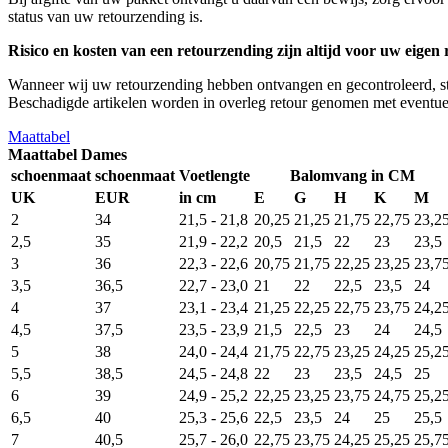
status van uw retourzending is.
Risico en kosten van een retourzending zijn altijd voor uw eigen 
Wanneer wij uw retourzending hebben ontvangen en gecontroleerd, str
Beschadigde artikelen worden in overleg retour genomen met eventue
Maattabel
Maattabel Dames
schoenmaat
schoenmaat
Voetlengte
Balomvang in CM
UK
EUR
in cm
E
G
H
K
M
2
34
21,5 - 21,8
20,25
21,25
21,75
22,75
23,2
2,5
35
21,9 - 22,2
20,5
21,5
22
23
23,5
3
36
22,3 - 22,6
20,75
21,75
22,25
23,25
23,7
3,5
36,5
22,7 - 23,0
21
22
22,5
23,5
24
4
37
23,1 - 23,4
21,25
22,25
22,75
23,75
24,2
4,5
37,5
23,5 - 23,9
21,5
22,5
23
24
24,5
5
38
24,0 - 24,4
21,75
22,75
23,25
24,25
25,2
5,5
38,5
24,5 - 24,8
22
23
23,5
24,5
25
6
39
24,9 - 25,2
22,25
23,25
23,75
24,75
25,2
6,5
40
25,3 - 25,6
22,5
23,5
24
25
25,5
7
40,5
25,7 - 26,0
22,75
23,75
24,25
25,25
25,7