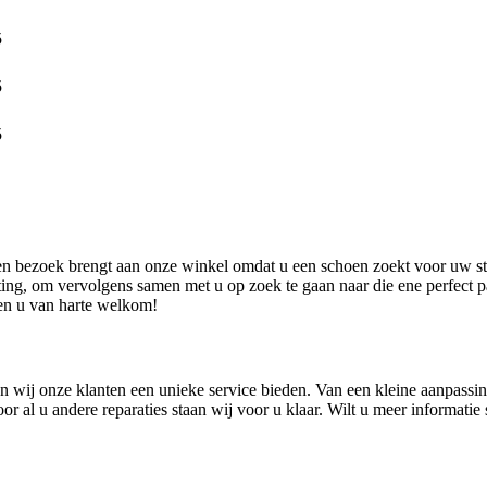
5
5
5
en bezoek brengt aan onze winkel omdat u een schoen zoekt voor uw st
ing, om vervolgens samen met u op zoek te gaan naar die ene perfect p
ten u van harte welkom!
 wij onze klanten een unieke service bieden. Van een kleine aanpassing
r al u andere reparaties staan wij voor u klaar. Wilt u meer informati