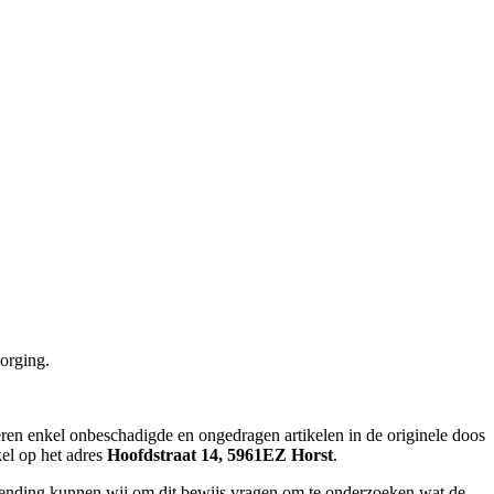
orging.
eren enkel onbeschadigde en ongedragen artikelen in de originele doos
kel op het adres
Hoofdstraat 14, 5961EZ Horst
.
urzending kunnen wij om dit bewijs vragen om te onderzoeken wat de