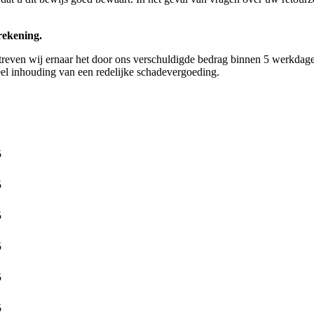
rekening.
even wij ernaar het door ons verschuldigde bedrag binnen 5 werkdagen t
el inhouding van een redelijke schadevergoeding.
5
5
5
5
5
5