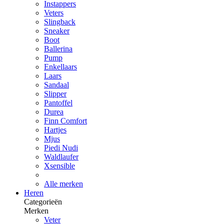
Instappers
Veters
Slingback
Sneaker
Boot
Ballerina
Pump
Enkellaars
Laars
Sandaal
Slipper
Pantoffel
Durea
Finn Comfort
Hartjes
Mjus
Piedi Nudi
Waldlaufer
Xsensible
Alle merken
Heren
Categorieën
Merken
Veter