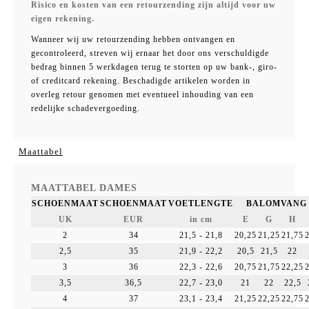
Risico en kosten van een retourzending zijn altijd voor uw
eigen rekening.
Wanneer wij uw retourzending hebben ontvangen en
gecontroleerd, streven wij ernaar het door ons verschuldigde
bedrag binnen 5 werkdagen terug te storten op uw bank-, giro-
of creditcard rekening. Beschadigde artikelen worden in
overleg retour genomen met eventueel inhouding van een
redelijke schadevergoeding.
Maattabel
MAATTABEL DAMES
SCHOENMAAT
SCHOENMAAT
VOETLENGTE
BALOMVANG 
UK
EUR
in cm
E
G
H
2
34
21,5 - 21,8
20,25
21,25
21,75
2,5
35
21,9 - 22,2
20,5
21,5
22
3
36
22,3 - 22,6
20,75
21,75
22,25
3,5
36,5
22,7 - 23,0
21
22
22,5
4
37
23,1 - 23,4
21,25
22,25
22,75