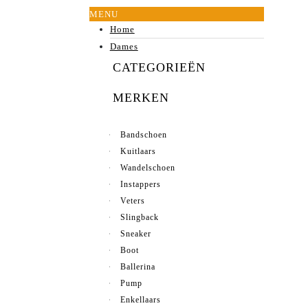
MENU
Home
Dames
CATEGORIEËN
MERKEN
Bandschoen
Kuitlaars
Wandelschoen
Instappers
Veters
Slingback
Sneaker
Boot
Ballerina
Pump
Enkellaars