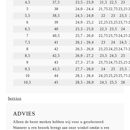
4,5
37,5
23,5 - 23,9
21,5
22,5
23
5
38
24,0 - 24,4
21,75
22,75
23,25
5,5
38,5
24,5 - 24,8
22
23
23,5
6
39
24,9 - 25,2
22,25
23,25
23,75
6,5
40
25,3 - 25,6
22,5
23,5
24
7
40,5
25,7 - 26,0
22,75
23,75
24,25
7,5
41
26,1 - 26,4
23
24
24,5
8
42
26,5 - 26,8
23,25
24,25
24,75
8,5
42,5
26,9 - 27,2
23,5
24,5
25
9
43
27,3 - 27,6
23,75
24,75
25,25
9,5
43,5
27,7 - 28,0
24
25
25,5
10
44
28,1 - 28,4
24,25
25,25
25,75
10,5
45
28,5 - 28,9
24,5
25,5
26
Service
ADVIES
Alleen de beste merken hebben wij voor u geselecteerd.
Wanneer u een bezoek brengt aan onze winkel omdat u een