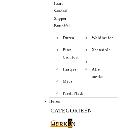
Laars
Sandaal
Slipper
Pantoffel
Durea
Waldlaufer
Finn
Xsensible
Comfort
Hartjes
Alle
merken
Mjus
Piedi Nudi
Heren
CATEGORIEËN
Cart
0
MERKEN