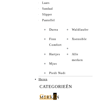
Laars
Sandaal
Slipper
Pantoffel
Durea
Waldlaufer
Finn
Xsensible
Comfort
Hartjes
Alle
merken
Mjus
Piedi Nudi
Heren
CATEGORIEËN
Cart
0
MERKEN