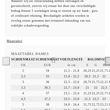
Wanneer wij uw retourzending hebben ontvangen en
gecontroleerd, streven wij ernaar het door ons verschuldigde
bedrag binnen 5 werkdagen terug te storten op uw bank-, giro-
of creditcard rekening. Beschadigde artikelen worden in
overleg retour genomen met eventueel inhouding van een
redelijke schadevergoeding.
Maattabel
MAATTABEL DAMES
SCHOENMAAT
SCHOENMAAT
VOETLENGTE
BALOMVANG 
UK
EUR
in cm
E
G
H
2
34
21,5 - 21,8
20,25
21,25
21,75
2,5
35
21,9 - 22,2
20,5
21,5
22
3
36
22,3 - 22,6
20,75
21,75
22,25
3,5
36,5
22,7 - 23,0
21
22
22,5
4
37
23,1 - 23,4
21,25
22,25
22,75
4,5
37,5
23,5 - 23,9
21,5
22,5
23
5
38
24,0 - 24,4
21,75
22,75
23,25