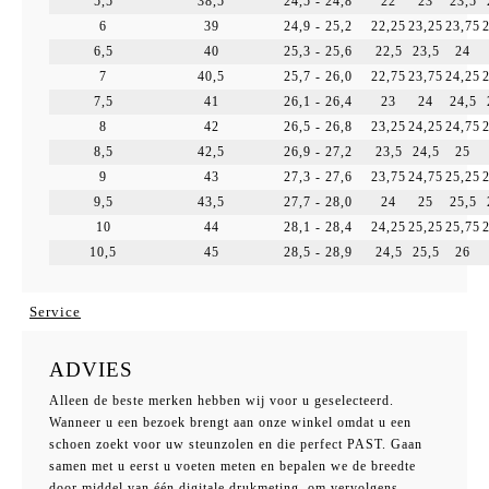
5,5
38,5
24,5 - 24,8
22
23
23,5
6
39
24,9 - 25,2
22,25
23,25
23,75
6,5
40
25,3 - 25,6
22,5
23,5
24
7
40,5
25,7 - 26,0
22,75
23,75
24,25
7,5
41
26,1 - 26,4
23
24
24,5
8
42
26,5 - 26,8
23,25
24,25
24,75
8,5
42,5
26,9 - 27,2
23,5
24,5
25
9
43
27,3 - 27,6
23,75
24,75
25,25
9,5
43,5
27,7 - 28,0
24
25
25,5
10
44
28,1 - 28,4
24,25
25,25
25,75
10,5
45
28,5 - 28,9
24,5
25,5
26
Service
ADVIES
Alleen de beste merken hebben wij voor u geselecteerd.
Wanneer u een bezoek brengt aan onze winkel omdat u een
schoen zoekt voor uw steunzolen en die perfect PAST. Gaan
samen met u eerst u voeten meten en bepalen we de breedte
door middel van één digitale drukmeting, om vervolgens