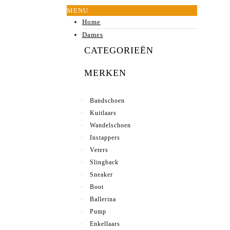
MENU
Home
Dames
CATEGORIEËN
MERKEN
Bandschoen
Kuitlaars
Wandelschoen
Instappers
Veters
Slingback
Sneaker
Boot
Ballerina
Pump
Enkellaars