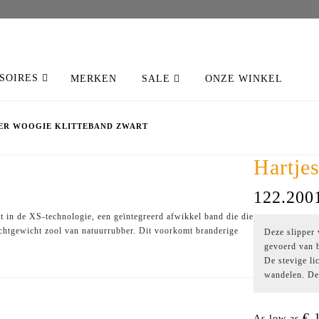
SOIRES
MERKEN
SALE
ONZE WINKEL
PPER WOOGIE KLITTEBAND ZWART
Hartje
122.200
t in de XS-technologie, een geïntegreerd afwikkel band die die
ichtgewicht zool van natuurrubber. Dit voorkomt branderige
Deze slipper 
gevoerd van 
De stevige li
wandelen. Dez
€ 
As low as