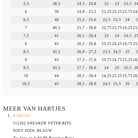
5,5
38,5
24,5 - 24,8
22
23
23,5
24
6
39
24,9 - 25,2
22,25
23,25
23,75
24
6,5
40
25,3 - 25,6
22,5
23,5
24
2
7
40,5
25,7 - 26,0
22,75
23,75
24,25
25
7,5
41
26,1 - 26,4
23
24
24,5
25
8
42
26,5 - 26,8
23,25
24,25
24,75
25
8,5
42,5
26,9 - 27,2
23,5
24,5
25
2
9
43
27,3 - 27,6
23,75
24,75
25,25
26
9,5
43,5
27,7 - 28,0
24
25
25,5
26
10
44
28,1 - 28,4
24,25
25,25
25,75
26
10,5
45
28,5 - 28,9
24,5
25,5
26
2
MEER VAN HARTJES
HARTJES
112262 SNEAKER VETER/RITS
SOFT ZOOL BLAUW
As low as