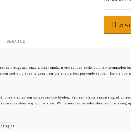
IN W
L
SERVICE
) door PostNL bij uw thuis geleverd.
n kunt u het tot 14 dagen na afleverdatum retour sturen. Wij accepteren enkel
 om retour te zenden. Of u brengt de artikelen retour in onze winkel op het adr
N CM
st.
bezoek brengt aan onze winkel omdat u een schoen zoekt voor uw steunzolen en
at u dit bewijs goed bewaart. In het geval van vragen over uw retourzending k
amen met u op zoek te gaan naar die ene perfect passende schoen. En die ook 
K
M
,75
23,25
 €6,95
kening.
3
23,5
rtnerbedrijf van PostNL uitgevoerd, we rekenen €10,- extra voor bezorging.
n wij ernaar het door ons verschuldigde bedrag binnen 5 werkdagen terug te st
,25
23,75
j onze klanten een unieke service bieden. Van een kleine aanpassing of correc
lijke schadevergoeding.
 reparaties staan wij voor u klaar. Wilt u meer informatie stuur een uw vraag 
,5
24
,75
24,25
4
24,5
,25
25,25