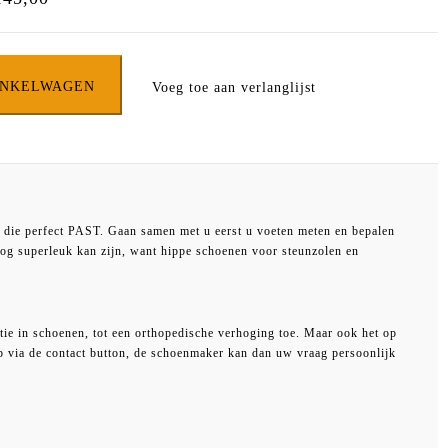
INKELWAGEN
Voeg toe aan verlanglijst
 onbeschadigde en ongedragen artikelen in de originele doos met
es
Hoofdstraat 14, 5961EZ Horst
.
 die perfect PAST. Gaan samen met u eerst u voeten meten en bepalen
unnen wij om dit bewijs vragen om te onderzoeken wat de status van uw
nog superleuk kan zijn, want hippe schoenen voor steunzolen en
orten op uw bank-, giro- of creditcard rekening. Beschadigde artikelen
tie in schoenen, tot een orthopedische verhoging toe. Maar ook het op
op via de contact button, de schoenmaker kan dan uw vraag persoonlijk