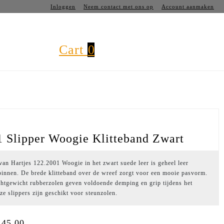
Inloggen
Neem contact met ons op
Account aanmaken
Cart
0
s
1 Slipper Woogie Klitteband Zwart
van Hartjes 122.2001 Woogie in het zwart suede leer is geheel leer
binnen. De brede klitteband over de wreef zorgt voor een mooie pasvorm.
chtgewicht rubberzolen geven voldoende demping en grip tijdens het
e slippers zijn geschikt voor steunzolen.
145,00