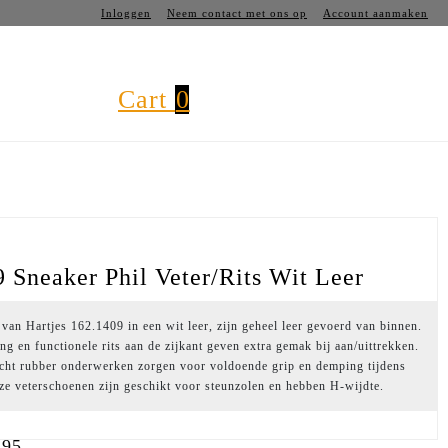
Inloggen
Neem contact met ons op
Account aanmaken
Cart
0
s
 Sneaker Phil Veter/rits Wit Leer
van Hartjes 162.1409 in een wit leer, zijn geheel leer gevoerd van binnen.
ing en functionele rits aan de zijkant geven extra gemak bij aan/uittrekken.
icht rubber onderwerken zorgen voor voldoende grip en demping tijdens
ze veterschoenen zijn geschikt voor steunzolen en hebben H-wijdte.
,95