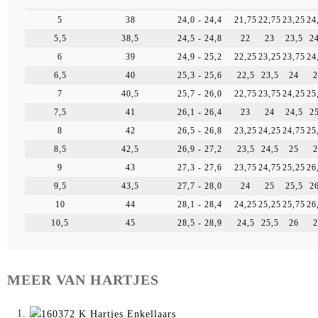
4,5
37,5
23,5 - 23,9
21,5
22,5
23
2
5
38
24,0 - 24,4
21,75
22,75
23,25
24
5,5
38,5
24,5 - 24,8
22
23
23,5
24
6
39
24,9 - 25,2
22,25
23,25
23,75
24
6,5
40
25,3 - 25,6
22,5
23,5
24
2
7
40,5
25,7 - 26,0
22,75
23,75
24,25
25
7,5
41
26,1 - 26,4
23
24
24,5
25
8
42
26,5 - 26,8
23,25
24,25
24,75
25
8,5
42,5
26,9 - 27,2
23,5
24,5
25
2
9
43
27,3 - 27,6
23,75
24,75
25,25
26
9,5
43,5
27,7 - 28,0
24
25
25,5
26
10
44
28,1 - 28,4
24,25
25,25
25,75
26
10,5
45
28,5 - 28,9
24,5
25,5
26
2
MEER VAN HARTJES