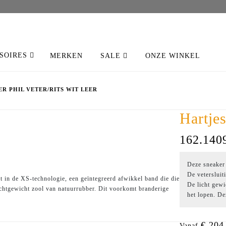
SOIRES
MERKEN
SALE
ONZE WINKEL
ER PHIL VETER/RITS WIT LEER
Hartje
162.1409
Deze sneaker 
De vetersluit
t in de XS-technologie, een geïntegreerd afwikkel band die die
De licht gew
ichtgewicht zool van natuurrubber. Dit voorkomt branderige
het lopen. De
€ 204
Vanaf