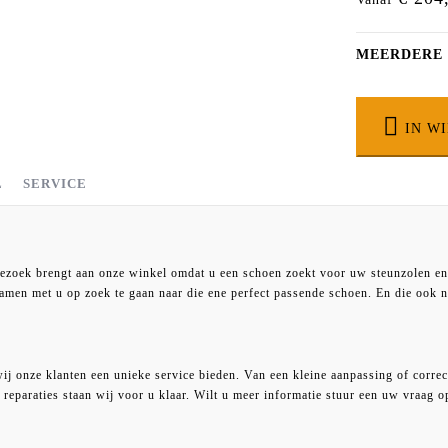
MEERDERE
IN W
L
SERVICE
) door PostNL bij uw thuis geleverd.
n kunt u het tot 14 dagen na afleverdatum retour sturen. Wij accepteren enkel
 om retour te zenden. Of u brengt de artikelen retour in onze winkel op het adr
N CM
st.
bezoek brengt aan onze winkel omdat u een schoen zoekt voor uw steunzolen en
at u dit bewijs goed bewaart. In het geval van vragen over uw retourzending k
amen met u op zoek te gaan naar die ene perfect passende schoen. En die ook 
K
M
,75
23,25
 €6,95
kening.
3
23,5
rtnerbedrijf van PostNL uitgevoerd, we rekenen €10,- extra voor bezorging.
n wij ernaar het door ons verschuldigde bedrag binnen 5 werkdagen terug te st
,25
23,75
j onze klanten een unieke service bieden. Van een kleine aanpassing of correc
lijke schadevergoeding.
 reparaties staan wij voor u klaar. Wilt u meer informatie stuur een uw vraag 
,5
24
,75
24,25