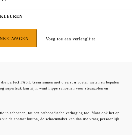
 KLEUREN
INKELWAGEN
Voeg toe aan verlanglijst
 onbeschadigde en ongedragen artikelen in de originele doos met
es
Hoofdstraat 14, 5961EZ Horst
.
 die perfect PAST. Gaan samen met u eerst u voeten meten en bepalen
unnen wij om dit bewijs vragen om te onderzoeken wat de status van uw
nog superleuk kan zijn, want hippe schoenen voor steunzolen en
orten op uw bank-, giro- of creditcard rekening. Beschadigde artikelen
tie in schoenen, tot een orthopedische verhoging toe. Maar ook het op
op via de contact button, de schoenmaker kan dan uw vraag persoonlijk