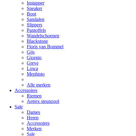
Instapper
Sneaker
Boot
Sandalen
Slippers
Pantoffels
Wandelschoenen
Blackstone
Floris van Bommel
Gijs
Giorgio
Greve
Lowa
Mephisto
Alle merken
Accessoires
Riemen
Aetrex steunzool
Sale
Dames
Heren
Accessoires
Merken
Sale