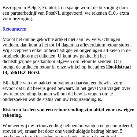
Bezorgen in België, Frankrijk en spanje wordt de bezorging door
een partnerbedrijf van PostNL uitgevoerd, we rekenen €10,- extra
voor bezorging.
Retourneren
Mocht het online gekochte artikel niet aan uw verwachtingen
voldoen, dan kunt u het tot 14 dagen na afleverdatum retour sturen.
Wij accepteren enkel onbeschadigde en ongedragen artikelen in de
originele doos met etiketten. U kunt uw pakket bij het
dichtstbijzijnde postkantoor afgeven om retour te zenden. Of u
brengt de artikelen retour in onze winkel op het adres
Hoofdstraat
14, 5961EZ Horst
.
Bij afgifte van uw pakket ontvangt u daarvan een bewijs, zorg
ervoor dat u dit bewijs goed bewaart. In het geval van vragen over
uw retourzending kunnen wij om dit bewijs vragen om te
onderzoeken wat de status van uw retourzending is.
Risico en kosten van een retourzending zijn altijd voor uw eigen
rekening.
Wanneer wij uw retourzending hebben ontvangen en gecontroleerd,
streven wij ernaar het door ons verschuldigde bedrag binnen 5
werkdagen terug te storten op uw bank-, giro- of creditcard