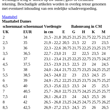
rekening. Beschadigde artikelen worden in overleg retour genomen
met eventueel inhouding van een redelijke schadevergoeding.
Maattabel
Maattabel Dames
schoenmaat
schoenmaat
Voetlengte
Balomvang in CM
UK
EUR
in cm
E
G
H
K
M
2
34
21,5 - 21,8
20,25
21,25
21,75
22,75
23,2
2,5
35
21,9 - 22,2
20,5
21,5
22
23
23,5
3
36
22,3 - 22,6
20,75
21,75
22,25
23,25
23,7
3,5
36,5
22,7 - 23,0
21
22
22,5
23,5
24
4
37
23,1 - 23,4
21,25
22,25
22,75
23,75
24,2
4,5
37,5
23,5 - 23,9
21,5
22,5
23
24
24,5
5
38
24,0 - 24,4
21,75
22,75
23,25
24,25
25,2
5,5
38,5
24,5 - 24,8
22
23
23,5
24,5
25
6
39
24,9 - 25,2
22,25
23,25
23,75
24,75
25,2
6,5
40
25,3 - 25,6
22,5
23,5
24
25
25,5
7
40,5
25,7 - 26,0
22,75
23,75
24,25
25,25
25,7
7,5
41
26,1 - 26,4
23
24
24,5
25,5
26
8
42
26,5 - 26,8
23,25
24,25
24,75
25,75
26,2
8,5
42,5
26,9 - 27,2
23,5
24,5
25
26
26,5