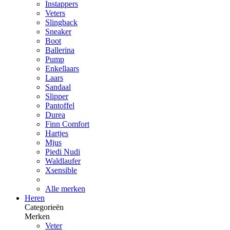
Instappers
Veters
Slingback
Sneaker
Boot
Ballerina
Pump
Enkellaars
Laars
Sandaal
Slipper
Pantoffel
Durea
Finn Comfort
Hartjes
Mjus
Piedi Nudi
Waldlaufer
Xsensible
Alle merken
Heren
Categorieën
Merken
Veter