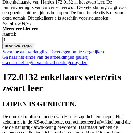
Dit enkellaarsje van Hartjes 172.0132 in het zwart leer. De
binnenvoering is van zuiver scheerwol. De vetersluiting zorgt voor
een goede sluiting tijdens het lopen. De functionele rits is er voor
extra gemak. Dit enkellaarsje is geschikt voor steunzolen.
Vanaf
€ 209,95
Meerdere kleuren
Aantal:
In Winkelwagen
Voeg toe aan verlanglijst
Toevoegen om te vergelijken
Ga naar het einde van de afbeeldingen-gallerij
Ga naar het begin van de afbeeldingen-gallerij
172.0132 enkellaars veter/rits
zwart leer
LOPEN IS GENIETEN.
De unieke comfortschoenen van Hartjes zijn licht en soepel. Het
geheim zit in de XS-technologie, een geïntegreerd afwikkel band die
die de natuurlijk afwikkeling bevorderd. Daarnaast hebben de
schoenen een lichtgewicht zool van natuurrubber. Dit voorkomt