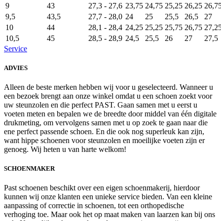
9
43
27,3 - 27,6
23,75
24,75
25,25
26,25
26,7
9,5
43,5
27,7 - 28,0
24
25
25,5
26,5
27
10
44
28,1 - 28,4
24,25
25,25
25,75
26,75
27,2
10,5
45
28,5 - 28,9
24,5
25,5
26
27
27,5
Service
ADVIES
Alleen de beste merken hebben wij voor u geselecteerd. Wanneer u
een bezoek brengt aan onze winkel omdat u een schoen zoekt voor
uw steunzolen en die perfect PAST. Gaan samen met u eerst u
voeten meten en bepalen we de breedte door middel van één digitale
drukmeting, om vervolgens samen met u op zoek te gaan naar die
ene perfect passende schoen. En die ook nog superleuk kan zijn,
want hippe schoenen voor steunzolen en moeilijke voeten zijn er
genoeg. Wij heten u van harte welkom!
SCHOENMAKER
Past schoenen beschikt over een eigen schoenmakerij, hierdoor
kunnen wij onze klanten een unieke service bieden. Van een kleine
aanpassing of correctie in schoenen, tot een orthopedische
verhoging toe. Maar ook het op maat maken van laarzen kan bij ons