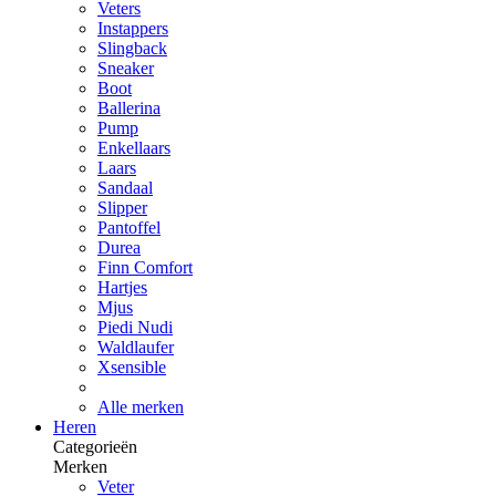
Veters
Instappers
Slingback
Sneaker
Boot
Ballerina
Pump
Enkellaars
Laars
Sandaal
Slipper
Pantoffel
Durea
Finn Comfort
Hartjes
Mjus
Piedi Nudi
Waldlaufer
Xsensible
Alle merken
Heren
Categorieën
Merken
Veter