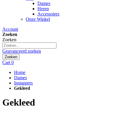
Dames
Heren
Accessoires
Onze Winkel
Account
Zoeken
Zoeken
Geavanceerd zoeken
Zoeken
Cart
0
Home
Dames
Instappers
Gekleed
Gekleed