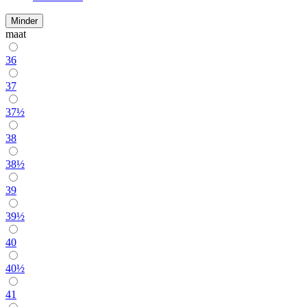
Minder
maat
36
37
37½
38
38½
39
39½
40
40½
41