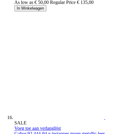
As low as
€ 50,00
Regular Price
€ 135,00
In Winkelwagen
SALE
Voeg toe aan verlanglijst
Gabor
92.444-94 g instapper groen metallic leer