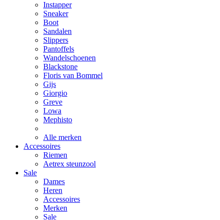
Instapper
Sneaker
Boot
Sandalen
Slippers
Pantoffels
Wandelschoenen
Blackstone
Floris van Bommel
Gijs
Giorgio
Greve
Lowa
Mephisto
Alle merken
Accessoires
Riemen
Aetrex steunzool
Sale
Dames
Heren
Accessoires
Merken
Sale