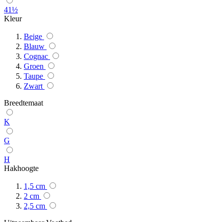
41½
Kleur
Beige
Blauw
Cognac
Groen
Taupe
Zwart
Breedtemaat
K
G
H
Hakhoogte
1,5 cm
2 cm
2,5 cm