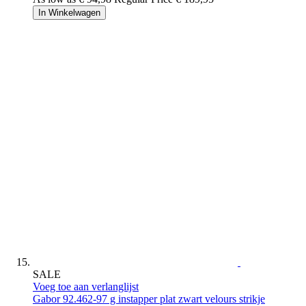
In Winkelwagen
SALE
Voeg toe aan verlanglijst
Gabor
92.462-97 g instapper plat zwart velours strikje