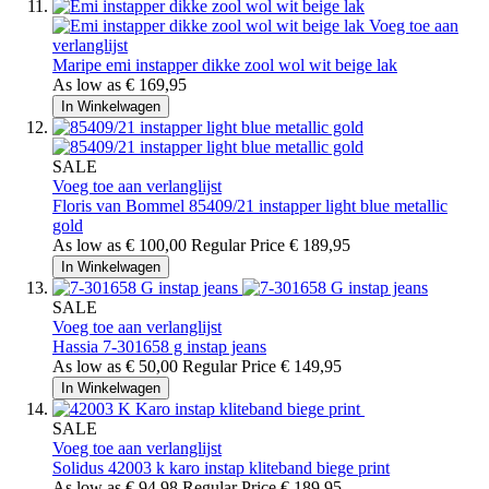
Voeg toe aan
verlanglijst
Maripe
emi instapper dikke zool wol wit beige lak
As low as
€ 169,95
In Winkelwagen
SALE
Voeg toe aan verlanglijst
Floris van Bommel
85409/21 instapper light blue metallic
gold
As low as
€ 100,00
Regular Price
€ 189,95
In Winkelwagen
SALE
Voeg toe aan verlanglijst
Hassia
7-301658 g instap jeans
As low as
€ 50,00
Regular Price
€ 149,95
In Winkelwagen
SALE
Voeg toe aan verlanglijst
Solidus
42003 k karo instap kliteband biege print
As low as
€ 94,98
Regular Price
€ 189,95