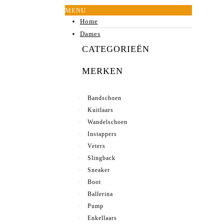
MENU
Home
Dames
CATEGORIEËN
MERKEN
Bandschoen
Kuitlaars
Wandelschoen
Instappers
Veters
Slingback
Sneaker
Boot
Ballerina
Pump
Enkellaars