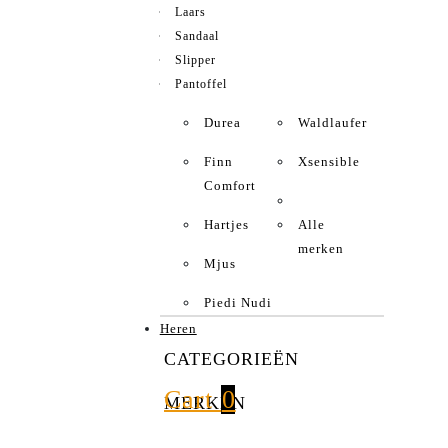
Laars
Sandaal
Slipper
Pantoffel
Durea
Waldlaufer
Finn
Xsensible
Comfort
Hartjes
Alle
merken
Mjus
Piedi Nudi
Heren
CATEGORIEËN
Cart
0
MERKEN