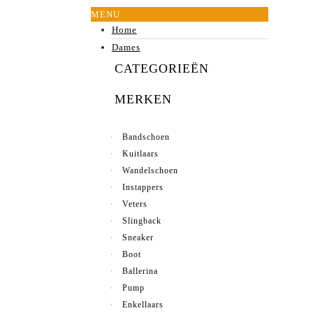
MENU
Home
Dames
CATEGORIEËN
MERKEN
Bandschoen
Kuitlaars
Wandelschoen
Instappers
Veters
Slingback
Sneaker
Boot
Ballerina
Pump
Enkellaars