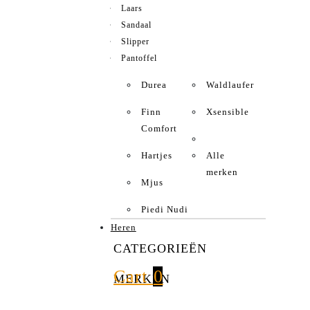
Laars
Sandaal
Slipper
Pantoffel
Durea
Waldlaufer
Finn
Xsensible
Comfort
Hartjes
Alle
merken
Mjus
Piedi Nudi
Heren
CATEGORIEËN
Cart
0
MERKEN