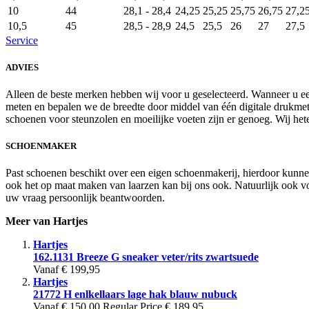
10
44
28,1 - 28,4
24,25
25,25
25,75
26,75
27,2
10,5
45
28,5 - 28,9
24,5
25,5
26
27
27,5
Service
ADVIES
Alleen de beste merken hebben wij voor u geselecteerd. Wanneer u e
meten en bepalen we de breedte door middel van één digitale drukmet
schoenen voor steunzolen en moeilijke voeten zijn er genoeg. Wij he
SCHOENMAKER
Past schoenen beschikt over een eigen schoenmakerij, hierdoor kunnen
ook het op maat maken van laarzen kan bij ons ook. Natuurlijk ook voo
uw vraag persoonlijk beantwoorden.
Meer van Hartjes
Hartjes
162.1131 Breeze G sneaker veter/rits zwartsuede
Vanaf
€ 199,95
Hartjes
21772 H enlkellaars lage hak blauw nubuck
Vanaf
€ 150,00
Regular Price
€ 189,95