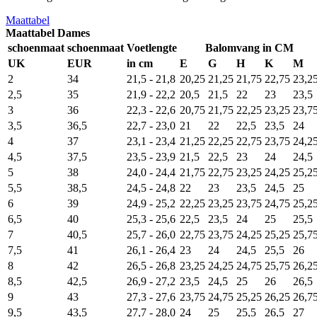
Maattabel
Maattabel Dames
schoenmaat
schoenmaat
Voetlengte
Balomvang in CM
UK
EUR
in cm
E
G
H
K
M
2
34
21,5 - 21,8
20,25
21,25
21,75
22,75
23,2
2,5
35
21,9 - 22,2
20,5
21,5
22
23
23,5
3
36
22,3 - 22,6
20,75
21,75
22,25
23,25
23,7
3,5
36,5
22,7 - 23,0
21
22
22,5
23,5
24
4
37
23,1 - 23,4
21,25
22,25
22,75
23,75
24,2
4,5
37,5
23,5 - 23,9
21,5
22,5
23
24
24,5
5
38
24,0 - 24,4
21,75
22,75
23,25
24,25
25,2
5,5
38,5
24,5 - 24,8
22
23
23,5
24,5
25
6
39
24,9 - 25,2
22,25
23,25
23,75
24,75
25,2
6,5
40
25,3 - 25,6
22,5
23,5
24
25
25,5
7
40,5
25,7 - 26,0
22,75
23,75
24,25
25,25
25,7
7,5
41
26,1 - 26,4
23
24
24,5
25,5
26
8
42
26,5 - 26,8
23,25
24,25
24,75
25,75
26,2
8,5
42,5
26,9 - 27,2
23,5
24,5
25
26
26,5
9
43
27,3 - 27,6
23,75
24,75
25,25
26,25
26,7
9,5
43,5
27,7 - 28,0
24
25
25,5
26,5
27