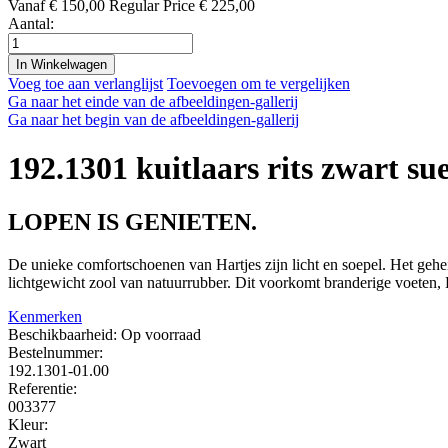
Vanaf
€ 150,00
Regular Price
€ 225,00
Aantal:
In Winkelwagen
Voeg toe aan verlanglijst
Toevoegen om te vergelijken
Ga naar het einde van de afbeeldingen-gallerij
Ga naar het begin van de afbeeldingen-gallerij
192.1301 kuitlaars rits zwart su
LOPEN IS GENIETEN.
De unieke comfortschoenen van Hartjes zijn licht en soepel. Het gehe
lichtgewicht zool van natuurrubber. Dit voorkomt branderige voeten, 
Kenmerken
Beschikbaarheid:
Op voorraad
Bestelnummer:
192.1301-01.00
Referentie:
003377
Kleur:
Zwart