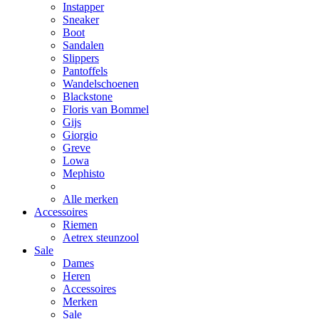
Instapper
Sneaker
Boot
Sandalen
Slippers
Pantoffels
Wandelschoenen
Blackstone
Floris van Bommel
Gijs
Giorgio
Greve
Lowa
Mephisto
Alle merken
Accessoires
Riemen
Aetrex steunzool
Sale
Dames
Heren
Accessoires
Merken
Sale