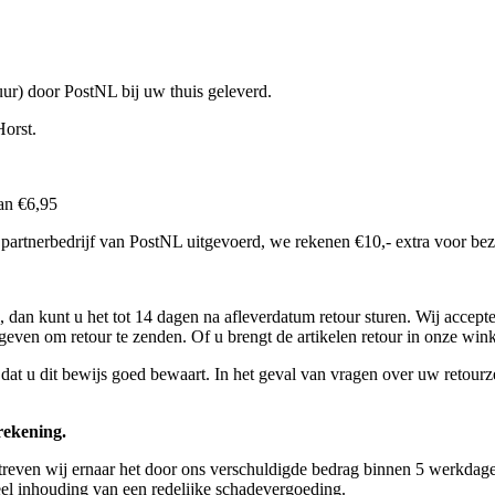
uur) door PostNL bij uw thuis geleverd.
Horst.
van €6,95
 partnerbedrijf van PostNL uitgevoerd, we rekenen €10,- extra voor bez
 dan kunt u het tot 14 dagen na afleverdatum retour sturen. Wij accept
fgeven om retour te zenden. Of u brengt de artikelen retour in onze win
r dat u dit bewijs goed bewaart. In het geval van vragen over uw reto
rekening.
even wij ernaar het door ons verschuldigde bedrag binnen 5 werkdagen t
el inhouding van een redelijke schadevergoeding.