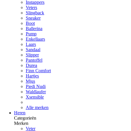
Instappers
Veters
Slingback
Sneaker
Boot
Ballerina
Pump
Enkellaars
Laars
Sandaal
Slipper
Pantoffel
Durea
Finn Comfort
Hartjes
Mjus
Piedi Nudi
Waldlaufer
Xsensible
Alle merken
Heren
Categorieën
Merken
Veter