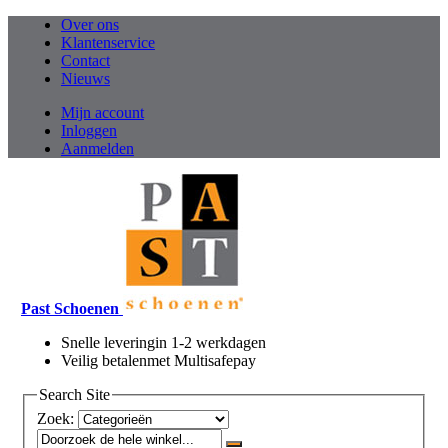
Over ons
Klantenservice
Contact
Nieuws
Mijn account
Inloggen
Aanmelden
Past Schoenen
Snelle levering
in 1-2 werkdagen
Veilig betalen
met Multisafepay
Search Site
Zoek: