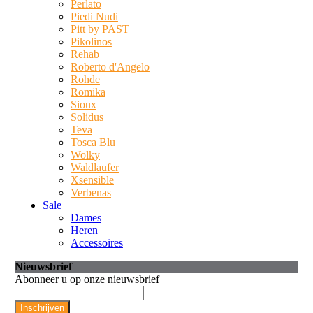
Perlato
Piedi Nudi
Pitt by PAST
Pikolinos
Rehab
Roberto d'Angelo
Rohde
Romika
Sioux
Solidus
Teva
Tosca Blu
Wolky
Waldlaufer
Xsensible
Verbenas
Sale
Dames
Heren
Accessoires
Nieuwsbrief
Abonneer u op onze nieuwsbrief
Inschrijven