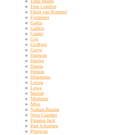
Elma Milani
Finn Comfort
Floris van Bommel
Footnotes
Gabor
Galizio
Ganter
Gijs
GioRgio
Greve
Hanwag
Hartjes
Hassia
Hinson
Hispanitas
Lerora
Lowa
Maripé
Mephisto
Mjus
Nathan-Baume
Nero Giardini
Panama Jack
Past Schoenen
Peperosa