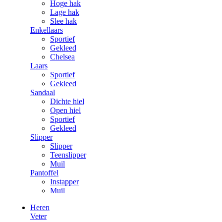
Hoge hak
Lage hak
Slee hak
Enkellaars
Sportief
Gekleed
Chelsea
Laars
Sportief
Gekleed
Sandaal
Dichte hiel
Open hiel
Sportief
Gekleed
Slipper
Slipper
Teenslipper
Muil
Pantoffel
Instapper
Muil
Heren
Veter