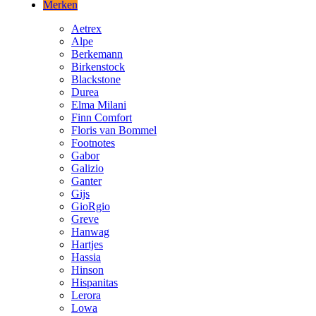
Merken
Aetrex
Alpe
Berkemann
Birkenstock
Blackstone
Durea
Elma Milani
Finn Comfort
Floris van Bommel
Footnotes
Gabor
Galizio
Ganter
Gijs
GioRgio
Greve
Hanwag
Hartjes
Hassia
Hinson
Hispanitas
Lerora
Lowa