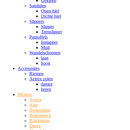
Gekleed
Sandalen
Open hiel
Dichte hiel
Slippers
Slipper
Teenslipper
Pantoffels
Instapper
Muil
Wandelschoenen
laag
hoog
Accessoires
Riemen
Aetrex zolen
dames
heren
Merken
Aetrex
Alpe
Berkemann
Birkenstock
Blackstone
Durea