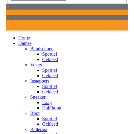
0
U heeft geen producten in uw winkelwagen.
0
Geen producten geselecteerd.
Home
Dames
Bandschoen
Sportief
Gekleed
Veters
Sportief
Gekleed
Instappers
Sportief
Gekleed
Sneaker
Laag
Half hoog
Boot
Sportief
Gekleed
Ballerina