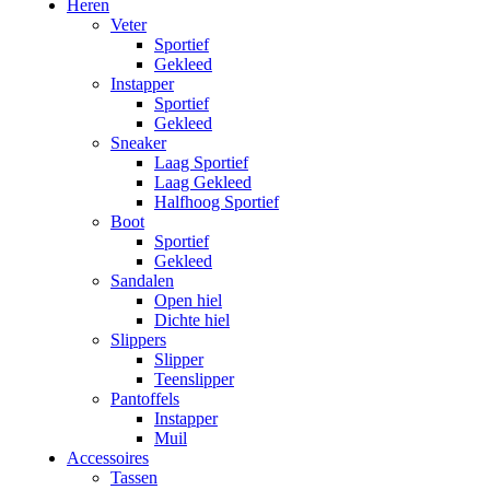
Heren
Veter
Sportief
Gekleed
Instapper
Sportief
Gekleed
Sneaker
Laag Sportief
Laag Gekleed
Halfhoog Sportief
Boot
Sportief
Gekleed
Sandalen
Open hiel
Dichte hiel
Slippers
Slipper
Teenslipper
Pantoffels
Instapper
Muil
Accessoires
Tassen