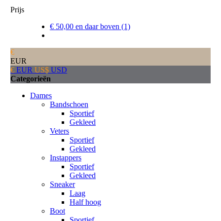
Prijs
€ 50,00
en daar boven
(1)
€
EUR
€
EUR
US$
USD
Categorieën
Dames
Bandschoen
Sportief
Gekleed
Veters
Sportief
Gekleed
Instappers
Sportief
Gekleed
Sneaker
Laag
Half hoog
Boot
Sportief