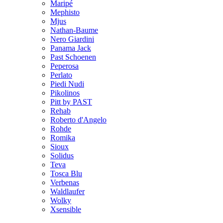
Maripé
Mephisto
Mjus
Nathan-Baume
Nero Giardini
Panama Jack
Past Schoenen
Peperosa
Perlato
Piedi Nudi
Pikolinos
Pitt by PAST
Rehab
Roberto d'Angelo
Rohde
Romika
Sioux
Solidus
Teva
Tosca Blu
Verbenas
Waldlaufer
Wolky
Xsensible