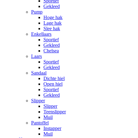
Sportief
Gekleed
Pump
Hoge hak
Lage hak
Slee hak
Enkellaars
Sportief
Gekleed
Chelsea
Laars
Sportief
Gekleed
Sandaal
Dichte hiel
Open hiel
Sportief
Gekleed
Slipper
Slipper
Teenslipper
Muil
Pantoffel
Instapper
Muil