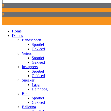
0
U heeft geen producten in uw winkelwagen.
0
Geen producten geselecteerd.
Home
Dames
Bandschoen
Sportief
Gekleed
Veters
Sportief
Gekleed
Instappers
Sportief
Gekleed
Sneaker
Laag
Half hoog
Boot
Sportief
Gekleed
Ballerina