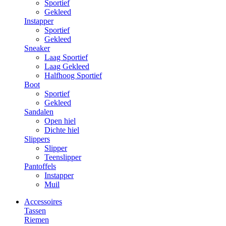
Sportief
Gekleed
Instapper
Sportief
Gekleed
Sneaker
Laag Sportief
Laag Gekleed
Halfhoog Sportief
Boot
Sportief
Gekleed
Sandalen
Open hiel
Dichte hiel
Slippers
Slipper
Teenslipper
Pantoffels
Instapper
Muil
Accessoires
Tassen
Riemen