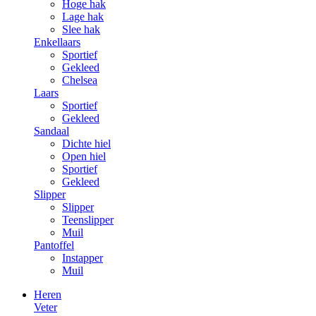
Hoge hak
Lage hak
Slee hak
Enkellaars
Sportief
Gekleed
Chelsea
Laars
Sportief
Gekleed
Sandaal
Dichte hiel
Open hiel
Sportief
Gekleed
Slipper
Slipper
Teenslipper
Muil
Pantoffel
Instapper
Muil
Heren
Veter