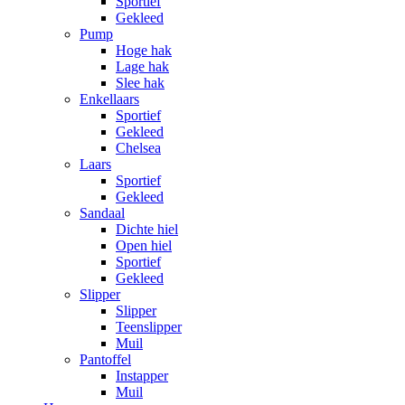
Sportief
Gekleed
Pump
Hoge hak
Lage hak
Slee hak
Enkellaars
Sportief
Gekleed
Chelsea
Laars
Sportief
Gekleed
Sandaal
Dichte hiel
Open hiel
Sportief
Gekleed
Slipper
Slipper
Teenslipper
Muil
Pantoffel
Instapper
Muil