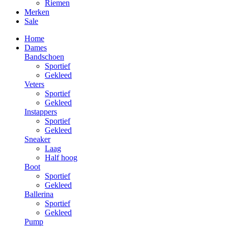
Riemen
Merken
Sale
Home
Dames
Bandschoen
Sportief
Gekleed
Veters
Sportief
Gekleed
Instappers
Sportief
Gekleed
Sneaker
Laag
Half hoog
Boot
Sportief
Gekleed
Ballerina
Sportief
Gekleed
Pump