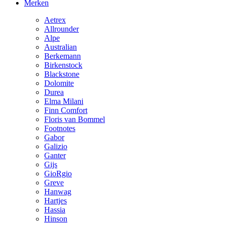
Merken
Aetrex
Allrounder
Alpe
Australian
Berkemann
Birkenstock
Blackstone
Dolomite
Durea
Elma Milani
Finn Comfort
Floris van Bommel
Footnotes
Gabor
Galizio
Ganter
Gijs
GioRgio
Greve
Hanwag
Hartjes
Hassia
Hinson