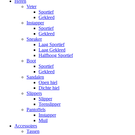
Heren
Veter
Sportief
Gekleed
Instapper
Sportief
Gekleed
Sneaker
Laag Sportief
Laag Gekleed
Halfhoog Sportief
Boot
Sportief
Gekleed
Sandalen
Open hiel
Dichte hiel
Slippers
Slipper
Teenslipper
Pantoffels
Instapper
Muil
Accessoires
Tassen