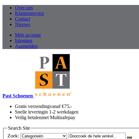
Over ons
Klantenservice
Contact
Nieuws
Mijn account
Inloggen
Aanmelden
Past Schoenen
Gratis verzending
vanaf €75,-
Snelle levering
in 1-2 werkdagen
Veilig betalen
met Multisafepay
Search Site
Zoek: